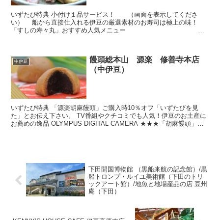
いずたび特典 小付け１品サービス！ （画面を表示してくださ
い） 船から直接仕入れる伊豆の厳選素材のお寿司は極上の味！
「すしの寿々丸」おすすめ人気メニュー ・
特選握り10種 4,070円・相模 握り9貫・巻...
饅頭総本山 源楽 修善寺本店
中伊豆
（中伊豆）
いずたび特典 「源楽胡麻饅頭」ご購入時10％オフ「いずたびを見
た」とお伝え下さい。 TV番組やクチコミでも人気！伊豆のお土産に
お薦めの逸品 OLYMPUS DIGITAL CAMERA ★★★「胡麻饅頭」竹
炭×黒胡麻★★★ファン多数の人気商...
下田開国博物館 （黒船来航の記念館）/黒
船トロンプ・ルイユ美術館（下田のトリ
ックアート館）/地魚と地場産品の店 豆州
庵（下田）