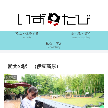
遊ぶ・体験する
食べる・買う
activity
meal/shopping
見る・学ぶ
view/study
愛犬の駅 （伊豆高原）
伊豆高原