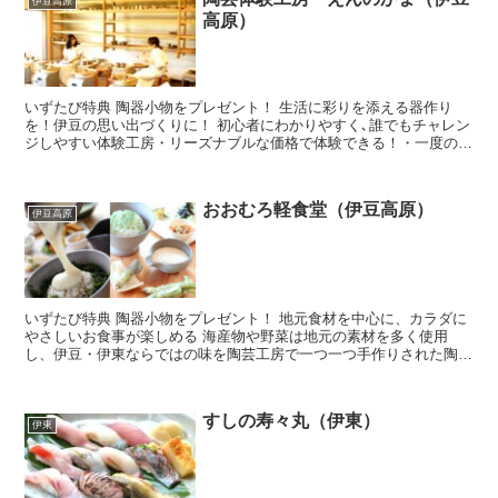
伊豆高原
高原）
いずたび特典 陶器小物をプレゼント！ 生活に彩りを添える器作り
を！伊豆の思い出づくりに！ 初心者にわかりやすく､誰でもチャレン
ジしやすい体験工房・リーズナブルな価格で体験できる！・一度の体
験で2点制作が可能・15種類のうわぐすりから好みにあ...
おおむろ軽食堂（伊豆高原）
伊豆高原
いずたび特典 陶器小物をプレゼント！ 地元食材を中心に、カラダに
やさしいお食事が楽しめる 海産物や野菜は地元の素材を多く使用
し、伊豆・伊東ならではの味を陶芸工房で一つ一つ手作りされた陶器
でお楽しみいただけます ・「前菜プレート」「メイン」「...
すしの寿々丸（伊東）
伊東