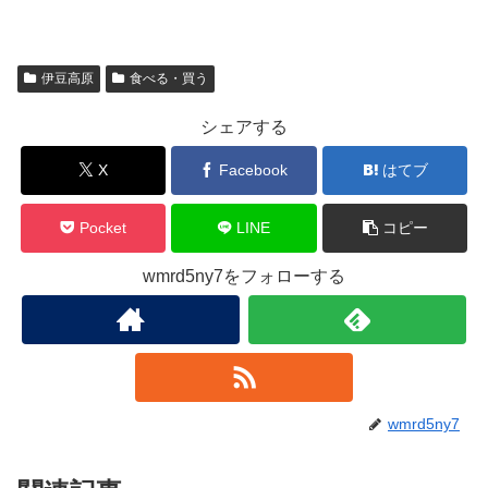
伊豆高原
食べる・買う
シェアする
X
Facebook
はてブ
Pocket
LINE
コピー
wmrd5ny7をフォローする
wmrd5ny7