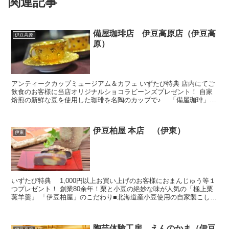
関連記事
備屋珈琲店 伊豆高原店（伊豆高
伊豆高原
原）
アンティークカップミュージアム＆カフェ いずたび特典 店内にてご
飲食のお客様に当店オリジナルショコラビーンズプレゼント！ 自家
焙煎の新鮮な豆を使用した珈琲を名陶のカップで♪ 「備屋珈琲」の
こだわり ■備屋珈琲の珈琲は、厳選した最高の生豆を...
伊豆柏屋 本店 （伊東）
伊東
いずたび特典 1,000円以上お買い上げのお客様におまんじゅう等１
つプレゼント！ 創業80余年！栗と小豆の絶妙な味が人気の「極上栗
蒸羊羹」 「伊豆柏屋」のこだわり■北海道産小豆使用の自家製こしあ
んで丁寧に蒸しあげる こだわり製法の｢いでゆ...
陶芸体験工房 えんのかま（伊豆