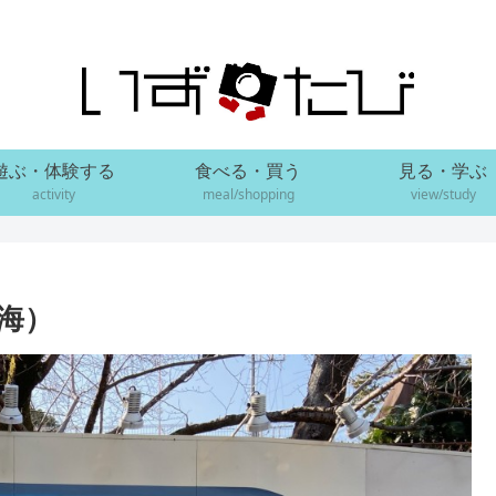
遊ぶ・体験する
食べる・買う
見る・学ぶ
activity
meal/shopping
view/study
海）