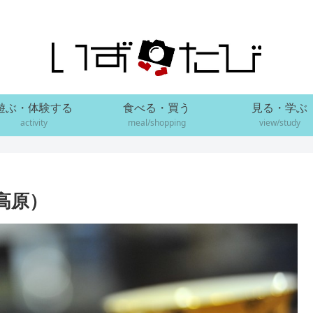
遊ぶ・体験する
食べる・買う
見る・学ぶ
activity
meal/shopping
view/study
高原）